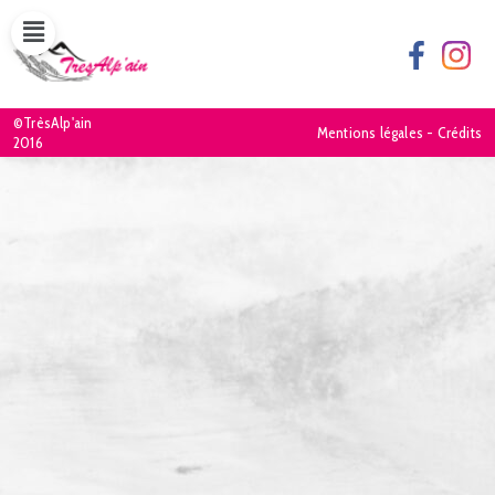
©TrèsAlp'ain
Mentions légales - Crédits
2016